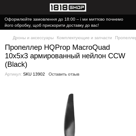
Оформлюйте замовлення до 18:00 – і ми миттєво почнемо
його обробку, щоб прискорити доставку до вас!
Дроны и аксессуары
Комплектующие и запчасти
Пропеллер
Пропеллер HQProp MacroQuad
10x5x3 армированный нейлон CCW
(Black)
Артикул:
SKU 13902
Оставить отзыв