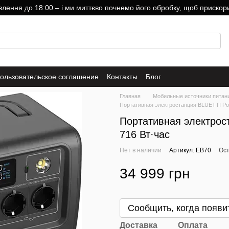
ння до 18:00 – і ми миттєво почнемо його обробку, щоб прискори
ользовательское соглашение
Контакты
Блог
Главная
Мобильные источники питан
Портативная электростанция BLUETTI Pow
Портативная электрос
716 Вт·час
Нет в наличии
Артикул: EB70
Ост
34 999 грн
Сообщить, когда появи
Доставка
Оплата