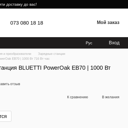
ти доставку до вас!
073 080 18 18
Мой заказ
Вход
Рус
ия и преобразователи
Зарядные станции
erOak EB70 | 1000 Вт 716 Вт·час
танция BLUETTI PowerOak EB70 | 1000 Вт
авить отзыв
К сравнению
В желания
тся