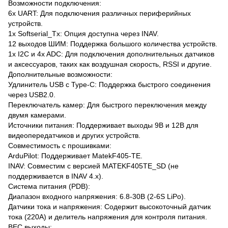
Возможности подключения:
6x UART: Для подключения различных периферийных
устройств.
1x Softserial_Tx: Опция доступна через INAV.
12 выходов ШИМ: Поддержка большого количества устройств.
1x I2C и 4x ADC: Для подключения дополнительных датчиков
и аксессуаров, таких как воздушная скорость, RSSI и другие.
Дополнительные возможности:
Удлинитель USB с Type-C: Поддержка быстрого соединения
через USB2.0.
Переключатель камер: Для быстрого переключения между
двумя камерами.
Источники питания: Поддерживает выходы 9В и 12В для
видеопередатчиков и других устройств.
Совместимость с прошивками:
ArduPilot: Поддерживает MatekF405-TE.
INAV: Совместим с версией MATEKF405TE_SD (не
поддерживается в INAV 4.x).
Система питания (PDB):
Диапазон входного напряжения: 6.8-30В (2-6S LiPo).
Датчики тока и напряжения: Содержит высокоточный датчик
тока (220A) и делитель напряжения для контроля питания.
BEC выходы: