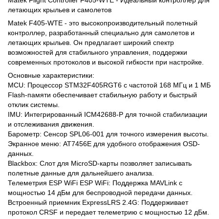
летающих крыльев и самолетов
Matek F405-WTE - это высокопроизводительный полетный
контроллер, разработанный специально для самолетов и
летающих крыльев. Он предлагает широкий спектр
возможностей для стабильного управления, поддержки
современных протоколов и высокой гибкости при настройке.
Основные характеристики:
MCU: Процессор STM32F405RGT6 с частотой 168 МГц и 1 МБ
Flash-памяти обеспечивает стабильную работу и быстрый
отклик системы.
IMU: Интегрированный ICM42688-P для точной стабилизации
и отслеживания движения.
Барометр: Сенсор SPL06-001 для точного измерения высоты.
Экранное меню: AT7456E для удобного отображения OSD-
данных.
Blackbox: Слот для MicroSD-карты позволяет записывать
полетные данные для дальнейшего анализа.
Телеметрия ESP WiFi ESP WiFi: Поддержка MAVLink с
мощностью 14 дБм для беспроводной передачи данных.
Встроенный приемник ExpressLRS 2.4G: Поддерживает
протокол CRSF и передает телеметрию с мощностью 12 дБм.