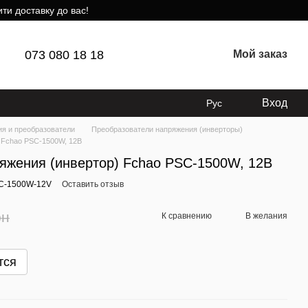
ти доставку до вас!
073 080 18 18
Мой заказ
Вход
Рус
ия и преобразователи
Преобразователи напряжения (инверторы)
 Fchao PSC-1500W, 12В
яжения (инвертор) Fchao PSC-1500W, 12В
C-1500W-12V
Оставить отзыв
рн
К сравнению
В желания
тся