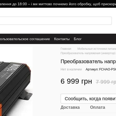
ння до 18:00 – і ми миттєво почнемо його обробку, щоб прискори
ользовательское соглашение
Контакты
Блог
Главная
Мобильные источники питан
Преобразователь напряжения (инвертор)
Преобразователь напр
Нет в наличии
Артикул: FCHAO-PS
6 999 грн
7 999 г
Сообщить, когда появи
Доставка
Оплата