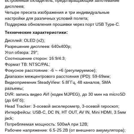
Встроенный охладитель, предотвращающий запотевание
дисплеев;
Четыре пресета изображения и три индивидуальные
настройки для различных условий полета;
Поддержка обновления прошивки через порт USB Type-C.
Технические характеристики:
Дисплей: OLED (х2);
Разрешение дисплеев: 640х400p;
Угол обзора: 29°;
Соотношение сторон: 16:9/4:3;
Формат ТВ: NTSC/PAL;
Фокусное расстояние: -6 ~ +6 (регулируемое);
Диапазон межцентрового расстояния (IPD): 59-69мм;
Видеоприемник SteadyView: 5.8ГГц, 48 каналов, SMA
разъемы;
DVR: запись видео AVI (кодек MJPEG), до 30 мин на microSD
(до 64Гб);
Head Tracker: 3-осевой акселерометр, 3-осевой гироскоп;
Интерфейсы: USB-C, DC IN, HT OUT, AV IN, Mini HDMI, 3.5мм
jack;
Потребляемая мощность: 500мА при 12В;
Рабочее напряжение: 6.5-25.2В (от внешнего аккумулятора);