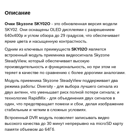
Описание
Очки Skyzone SKY02O
- это обновленная версия модели
SKY02. Они оснащены OLED дисплеями с разрешением
640х400p и углом обзора до 29 градусов, что обеспечивает
яркие цвета и насыщенную контрастность.
Одним из ключевых преимуществ
SKY02O
является
встроенный модуль приемника видеосигнала Skyzone
SteadyView, который обеспечивает высокую
производительность и функциональность, но при этом не
теряет в качестве по сравнению с более дорогими аналогами.
Модуль приемника Skyzone SteadyView поддерживает два
режима работы: Diversity - для выбора лучшего сигнала из
двух антенн, что уменьшает риск полной потери сигнала; и
технологию RapidMix - для объединения двух сигналов в
один, что предотвращает помехи и сбои, делая изображение
стабильным и четким в сложных условиях.
Встроенный DVR модуль позволяет записывать видео
высокого качества до 30 минут непрерывно на microSD карту
памяти объемом до 64Гб.