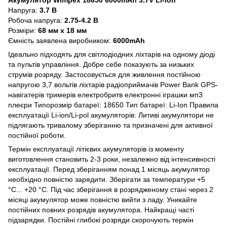
Напруга:
3.7 В
Робоча напруга:
2.75-4.2 В
Розміри:
68 мм x 18 мм
Ємність заявлена виробником:
6000mAh
Ідеально підходять для світлодіодних ліхтарів на одному діоді
та пультів управління. Добре себе показують за низьких
струмів розряду. Застосовується для живлення постійною
напругою 3,7 вольтів ліхтарів радіоприймачів Power Bank GPS-
навігатерів тримерів електробритв електронні іграшки мп3
плеєри Типорозмір батареї: 18650 Тип батареї: Li-Ion Правила
експлуатації Li-ion/Li-pol акумуляторів: Литиві акумулятори не
підлягають тривалому зберіганню та призначені для активної
постійної роботи.
Термін експлуатації літієвих акумуляторів із моменту
виготовлення становить 2-3 роки, незалежно від інтенсивності
експлуатації. Перед зберіганням понад 1 місяць акумулятор
необхідно повністю зарядити. Зберігати за температури +5
°C... +20 °C. Під час зберігання в розрядженому стані через 2
місяці акумулятор може повністю вийти з ладу. Уникайте
постійних повних розрядів акумулятора. Найкращі часті
підзарядки. Постійні глибокі розряди скорочують термін