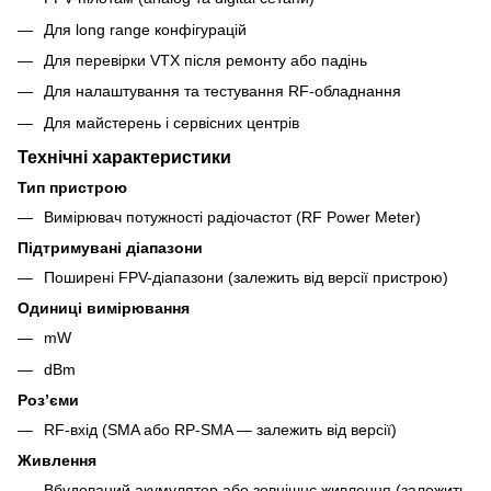
Для long range конфігурацій
Для перевірки VTX після ремонту або падінь
Для налаштування та тестування RF-обладнання
Для майстерень і сервісних центрів
Технічні характеристики
Тип пристрою
Вимірювач потужності радіочастот (RF Power Meter)
Підтримувані діапазони
Поширені FPV-діапазони (залежить від версії пристрою)
Одиниці вимірювання
mW
dBm
Розʼєми
RF-вхід (SMA або RP-SMA — залежить від версії)
Живлення
Вбудований акумулятор або зовнішнє живлення (залежить