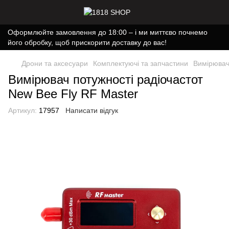
Оформлюйте замовлення до 18:00 – і ми миттєво почнемо
його обробку, щоб прискорити доставку до вас!
Дрони та аксесуари
Комплектуючі та запчастини
Вимірювач
Вимірювач потужності радіочастот
New Bee Fly RF Master
Артикул:
17957
Написати відгук