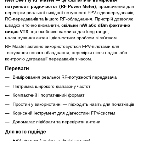
потужності радіочастот (RF Power Meter)
, призначений для
перевірки реальної вихідної потужності FPV-відеопередавачів,
RC-передавачів та іншого RF-обладнання. Пристрій дозволяє
швидко й точно визначити,
скільки mW або dBm фактично
видає VTX
, що особливо важливо для long range,
налаштування антен і діагностики проблем зі звʼязком.
RF Master активно використовується FPV-пілотами для
тестування нового обладнання, перевірки після падінь або
контролю деградації передавачів з часом.
Переваги
Вимірювання реальної RF-потужності передавача
Підтримка широкого діапазону частот
Компактний і портативний формат
Простий у використанні — підходить навіть для початківців
Корисний інструмент для діагностики FPV-систем
Допомагає підібрати та перевірити антени
Для кого підійде
FPV-пілотам (analog та digital сетапи)