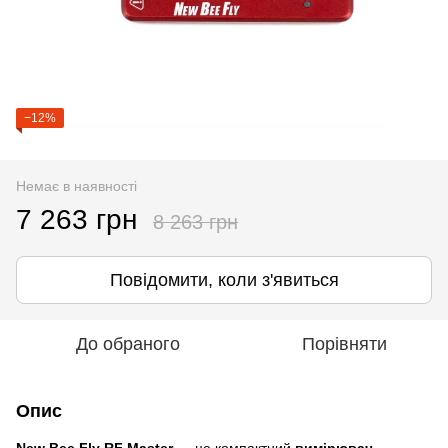
−12%
Немає в наявності
7 263 грн
8 263 грн
Повідомити, коли з'явиться
До обраного
Порівняти
Опис
New Bee Fly RF Master
— це компактний
вимірювач