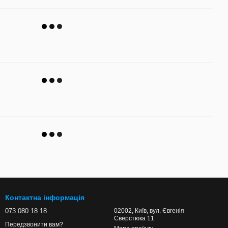
Контактна інформація
073 080 18 18
02002, Київ, вул. Євгенія
Сверстюка 11
Передзвонити вам?