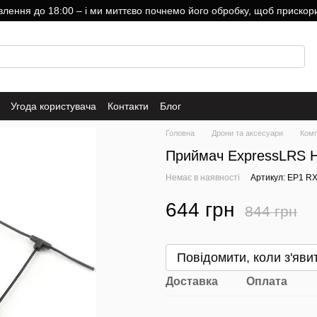
ння до 18:00 – і ми миттєво почнемо його обробку, щоб прискори
Угода користувача
Контакти
Блог
Головна
Дрони та аксесуари
Комп
Приймач ExpressLRS 
Немає в наявності
Артикул: EP1 R
644 грн
844 грн
Повідомити, коли з'яви
Доставка
Оплата