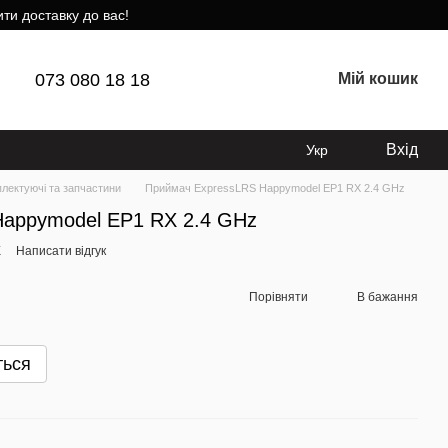
ти доставку до вас!
073 080 18 18
Мій кошик
Вхід
Укр
лектуючі та запчастини
Приймач ExpressLRS Happymodel EP1 RX 2.4 GHz
Happymodel EP1 RX 2.4 GHz
X
Написати відгук
Порівняти
В бажання
ться