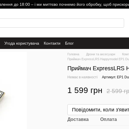
ння до 18:00 – і ми миттєво почнемо його обробку, щоб прискори
Угода користувача
Контакти
Блог
Головна
Дрони та аксесуари
Комп
Приймач ExpressLRS Happymodel EP1 Du
Приймач ExpressLRS H
Немає в наявності
Артикул: EP1 Du
1 599 грн
2 599 г
Повідомити, коли з'яви
Доставка
Оплата