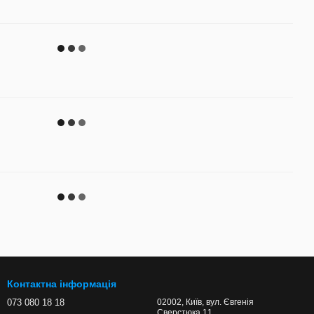
Контактна інформація
073 080 18 18
02002, Київ, вул. Євгенія
Сверстюка 11