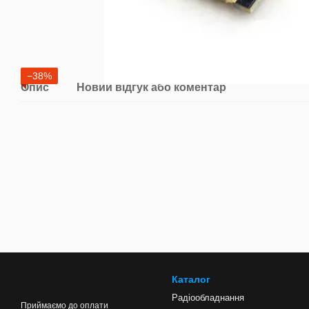
−38%
Опис
Новий відгук або коментар
Каталог
Радіообладнання
Приймаємо до оплати