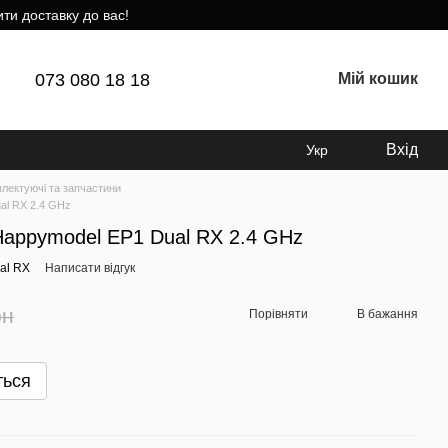
ти доставку до вас!
073 080 18 18
Мій кошик
Вхід
Укр
лектуючі та запчастини
al RX 2.4 GHz
appymodel EP1 Dual RX 2.4 GHz
al RX
Написати відгук
рн
Порівняти
В бажання
ться